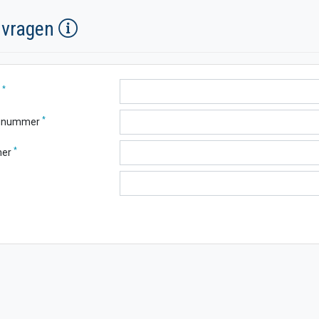
nvragen
*
m
*
ngnummer
*
mer